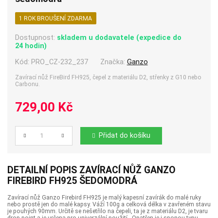
1 ROK BROUŠENÍ ZDARMA
Dostupnost:
skladem u dodavatele (expedice do
24 hodin)
Kód:
PRO_CZ-232_237
Značka:
Ganzo
Zavírací nůž FireBird FH925, čepel z materiálu D2, střenky z G10 nebo
Carbonu.
729,00 Kč
Přidat do košíku
Počet
DETAILNÍ POPIS ZAVÍRACÍ NŮŽ GANZO
FIREBIRD FH925 ŠEDOMODRÁ
Zavírací nůž Ganzo Firebird FH925 je malý kapesní zavírák do malé ruky
nebo prostě jen do malé kapsy. Váží 100g a celková délka v zavřeném stavu
je pouhých 90mm. Určitě se nešetřilo na čepeli, ta je z materiálu D2, je tvaru