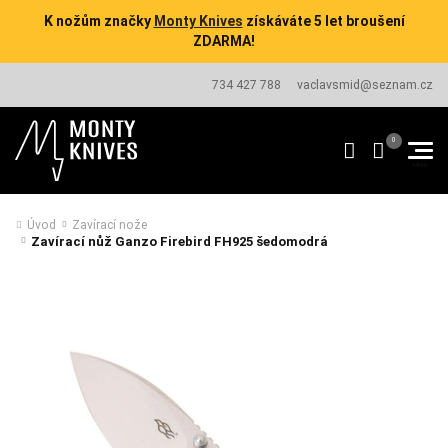
K nožům značky
Monty Knives
získáváte 5 let broušení
ZDARMA!
734 427 788
vaclavsmid@seznam.cz
Úvod
Zavírací nože
Zavírací nůž Ganzo Firebird FH925 šedomodrá