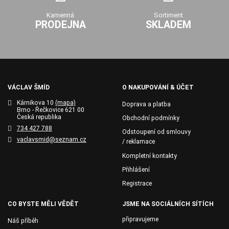
Kamenná
Sortiment
PRODEJNA
SKLADEM
VÁCLAV ŠMÍD
O NAKUPOVÁNÍ & ÚČET
Kárnikova 10
(mapa)
Doprava a platba
Brno - Řečkovice 621 00
Česká republika
Obchodní podmínky
734 427 788
Odstoupení od smlouvy
vaclavsmid@seznam.cz
/ reklamace
Kompletní kontakty
Přihlášení
Registrace
CO BYSTE MĚLI VĚDĚT
JSME NA SOCIÁLNÍCH SÍTÍCH
připravujeme
Náš příběh