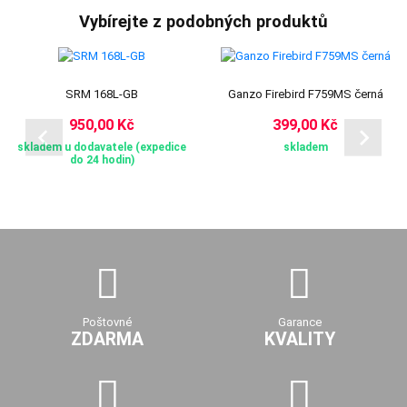
Vybírejte z podobných produktů
SRM 168L-GB
Ganzo Firebird F759MS černá
950,00 Kč
399,00 Kč
skladem u dodavatele (expedice
skladem
do 24 hodin)
Poštovné
Garance
ZDARMA
KVALITY