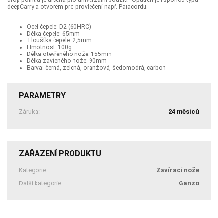
drop-point a je určena pro univerzální použití. Opatřen je i sponou typu
deepCarry a otvorem pro provlečení např. Paracordu.
Ocel čepele: D2 (60HRC)
Délka čepele: 65mm
Tloušťka čepele: 2,5mm
Hmotnost: 100g
Délka otevřeného nože: 155mm
Délka zavřeného nože: 90mm
Barva: černá, zelená, oranžová, šedomodrá, carbon
PARAMETRY
Záruka:
24 měsíců
ZAŘAZENÍ PRODUKTU
Kategorie:
Zavírací nože
Další kategorie:
Ganzo