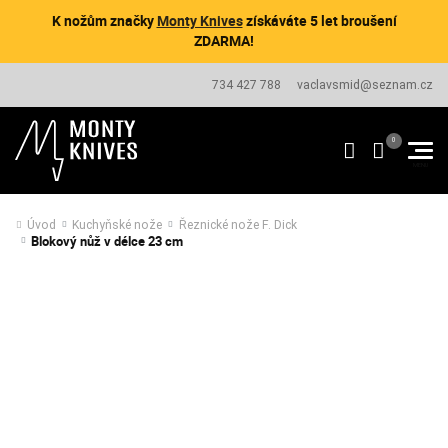
K nožům značky
Monty Knives
získáváte 5 let broušení
ZDARMA!
734 427 788
vaclavsmid@seznam.cz
Úvod
Kuchyňské nože
Řeznické nože F. Dick
Blokový nůž v délce 23 cm