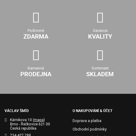
Poštovné
Garance
ZDARMA
KVALITY
Kamenná
Sortiment
PRODEJNA
SKLADEM
VÁCLAV ŠMÍD
O NAKUPOVÁNÍ & ÚČET
Kárnikova 10
(mapa)
Doprava a platba
Brno - Řečkovice 621 00
Česká republika
Obchodní podmínky
734 427 788