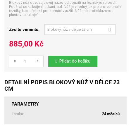
Blokový nůž odvozuje svůj název od použití na řeznických blocích.
Používá se ke krájení, sekání, atd. Nůž je vhodný jak pro profesionální
řezníky, kuchaře tak i pro domácí využití. Nůž má protiskluzovou
plastovou rukojeť.
Zvolte variantu:
885,00 Kč
Přidat do košíku
Počet
DETAILNÍ POPIS BLOKOVÝ NŮŽ V DÉLCE 23
CM
PARAMETRY
24 měsíců
Záruka: