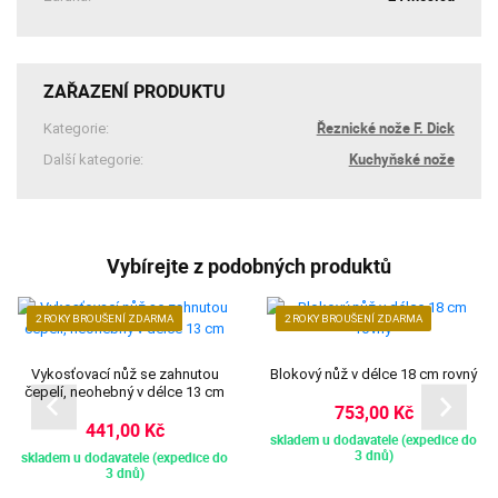
ZAŘAZENÍ PRODUKTU
Řeznické nože F. Dick
Kategorie:
Kuchyňské nože
Další kategorie:
Vybírejte z podobných produktů
2 ROKY BROUŠENÍ ZDARMA
2 ROKY BROUŠENÍ ZDARMA
Vykosťovací nůž se zahnutou
Blokový nůž v délce 18 cm rovný
čepelí, neohebný v délce 13 cm
753,00 Kč
441,00 Kč
skladem u dodavatele (expedice do
3 dnů)
skladem u dodavatele (expedice do
3 dnů)