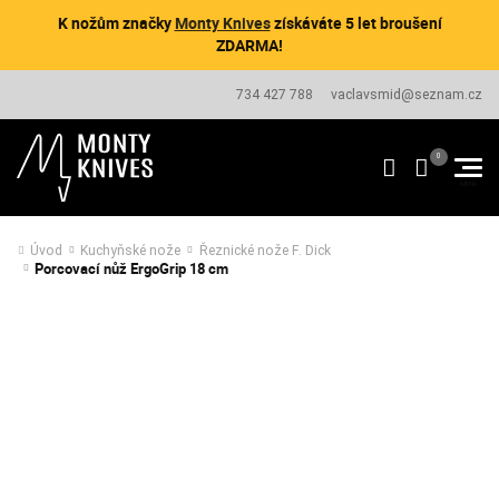
K nožům značky
Monty Knives
získáváte 5 let broušení
ZDARMA!
734 427 788
vaclavsmid@seznam.cz
Úvod
Kuchyňské nože
Řeznické nože F. Dick
Porcovací nůž ErgoGrip 18 cm