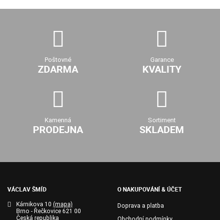
Poštovné
Garance
ZDARMA
KVALITY
Kamenná
Sortiment
PRODEJNA
SKLADEM
VÁCLAV ŠMÍD
O NAKUPOVÁNÍ & ÚČET
Kárnikova 10
(mapa)
Doprava a platba
Brno - Řečkovice 621 00
Česká republika
Obchodní podmínky