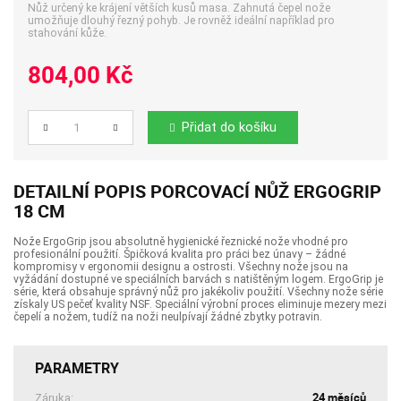
Nůž určený ke krájení větších kusů masa. Zahnutá čepel nože
umožňuje dlouhý řezný pohyb. Je rovněž ideální například pro
stahování kůže.
804,00 Kč
Přidat do košíku
Počet
DETAILNÍ POPIS PORCOVACÍ NŮŽ ERGOGRIP
18 CM
Nože ErgoGrip jsou absolutně hygienické řeznické nože vhodné pro
profesionální použití. Špičková kvalita pro práci bez únavy – žádné
kompromisy v ergonomii designu a ostrosti. Všechny nože jsou na
vyžádání dostupné ve speciálních barvách s natištěným logem. ErgoGrip je
série, která obsahuje správný nůž pro jakékoliv použití. Všechny nože série
získaly US pečeť kvality NSF. Speciální výrobní proces eliminuje mezery mezi
čepelí a nožem, tudíž na noži neulpívají žádné zbytky potravin.
PARAMETRY
24 měsíců
Záruka: