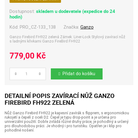
skladem u dodavatele (expedice do 24
Dostupnost:
hodin)
Kód:
PRO_CZ-133_138
Značka:
Ganzo
Ganzo Firebird FH922 zelená Zámek: Liner-Lock Stylový zavírací nůž
s ladnými křivkami Ganzo FireBird FH922
779,00 Kč
Přidat do košíku
Počet
DETAILNÍ POPIS ZAVÍRACÍ NŮŽ GANZO
FIREBIRD FH922 ZELENÁ
Nůž Ganzo Firebird FH922 je kapesní zavírák s flipprem, s ergonomickou
rukojetí a čepelí z oceli D2. Čepel je typu drop-point a je určena pro
univerzální použití. Dobře zvládá různé druhy práce, je pohodlný a určený
pro dlouhodobou práci. Je vhodný i pro turistiku. Opatřen je i klip pro
pohodlné nošení.