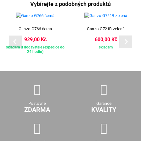
Vybírejte z podobných produktů
Ganzo G766 černá
Ganzo G721B zelená
929,00 Kč
600,00 Kč
skladem u dodavatele (expedice do
skladem
24 hodin)
Poštovné
Garance
ZDARMA
KVALITY