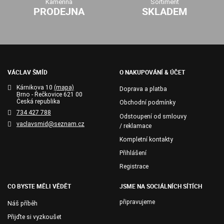
Kamenná
Sortiment
PRODEJNA
SKLADEM
VÁCLAV ŠMÍD
O NAKUPOVÁNÍ & ÚČET
Kárnikova 10
(mapa)
Doprava a platba
Brno - Řečkovice 621 00
Česká republika
Obchodní podmínky
734 427 788
Odstoupení od smlouvy
vaclavsmid@seznam.cz
/ reklamace
Kompletní kontakty
Přihlášení
Registrace
CO BYSTE MĚLI VĚDĚT
JSME NA SOCIÁLNÍCH SÍTÍCH
připravujeme
Náš příběh
Přijďte si vyzkoušet