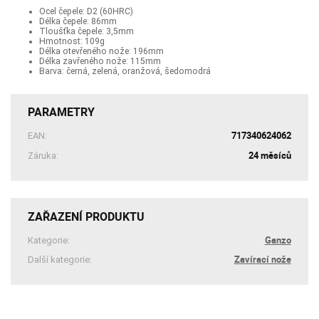
Ocel čepele: D2 (60HRC)
Délka čepele: 86mm
Tloušťka čepele: 3,5mm
Hmotnost: 109g
Délka otevřeného nože: 196mm
Délka zavřeného nože: 115mm
Barva: černá, zelená, oranžová, šedomodrá
PARAMETRY
717340624062
EAN:
24 měsíců
Záruka:
ZAŘAZENÍ PRODUKTU
Ganzo
Kategorie:
Zavírací nože
Další kategorie: