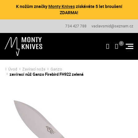
K nožům značky
Monty Knives
získáváte 5 let broušení
ZDARMA!
734 427 788
vaclavsmid@seznam.cz
Úvod
Zavírací nože
Ganzo
zavírací nůž Ganzo Firebird FH922 zelená