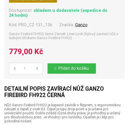
Dostupnost:
skladem u dodavatele (expedice do
24 hodin)
Kód:
PRO_CZ-131_136
Značka:
Ganzo
Ganzo Firebird FH922 černá Zámek: Liner-Lock Stylový zavírací nůž s
ladnými křivkami Ganzo FireBird FH922
779,00 Kč
Přidat do košíku
Počet
DETAILNÍ POPIS ZAVÍRACÍ NŮŽ GANZO
FIREBIRD FH922 ČERNÁ
Nůž Ganzo Firebird FH922 je kapesní zavírák s flipprem, s ergonomickou
rukojetí a čepelí z oceli D2. Čepel je typu drop-point a je určena pro
univerzální použití. Dobře zvládá různé druhy práce, je pohodlný a určený
pro dlouhodobou práci. Je vhodný i pro turistiku. Opatřen je i klip pro
pohodlné nošení.