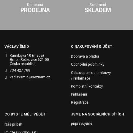
Kamenná
Sortiment
PRODEJNA
SKLADEM
VÁCLAV ŠMÍD
O NAKUPOVÁNÍ & ÚČET
Kárnikova 10
(mapa)
Doprava a platba
Brno - Řečkovice 621 00
Česká republika
Obchodní podmínky
734 427 788
Odstoupení od smlouvy
vaclavsmid@seznam.cz
/ reklamace
Kompletní kontakty
Přihlášení
Registrace
CO BYSTE MĚLI VĚDĚT
JSME NA SOCIÁLNÍCH SÍTÍCH
připravujeme
Náš příběh
Přijďte si vyzkoušet