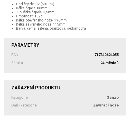
Ocel čepele: D2 (60HRC)
Délka čepele: 86mm
Tloušťka čepele: 3,5mm
Hmotnost: 109g
Délka otevřeného nože: 196mm
Délka zavřeného nože: 115mm
Barva: černá, zelená, oranžová, šedomodrá
PARAMETRY
EAN:
717340624055
Záruka:
24 měsíců
ZAŘAZENÍ PRODUKTU
Kategorie:
Ganzo
Další kategorie:
Zavírací nože