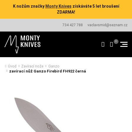
K nožům značky
Monty Knives
získáváte 5 let broušení
ZDARMA!
734 427 788
vaclavsmid@seznam.cz
Úvod
Zavírací nože
Ganzo
zavírací nůž Ganzo Firebird FH922 černá