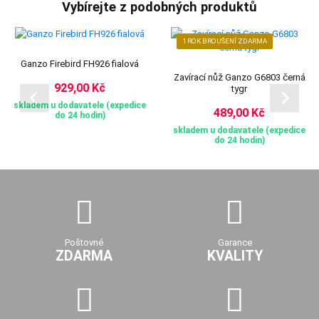
Vybírejte z podobných produktů
1 ROK BROUŠENÍ ZDARMA
Ganzo Firebird FH926 fialová
Zavírací nůž Ganzo G6803 černá
929,00 Kč
tygr
skladem u dodavatele (expedice
489,00 Kč
do 24 hodin)
skladem u dodavatele (expedice
do 24 hodin)
Poštovné
Garance
ZDARMA
KVALITY