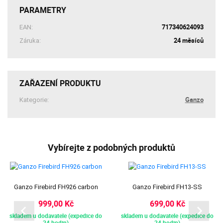
PARAMETRY
717340624093
EAN:
24 měsíců
Záruka:
ZAŘAZENÍ PRODUKTU
Ganzo
Kategorie:
Vybírejte z podobných produktů
Ganzo Firebird FH926 carbon
Ganzo Firebird FH13-SS
999,00 Kč
699,00 Kč
skladem u dodavatele (expedice do
skladem u dodavatele (expedice do
24 hodin)
24 hodin)