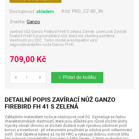
skladem
Kód:
PRO_CZ-80_86
Dostupnost:
Značka:
Ganzo
zavírací nůž Ganzo Firebird FH41S zelená Zámek: Liner-Lock Zavírák
Firebird FH41S je promyšlený nůž, který má všechny potřebné
vlastnosti pro EDC. Tento model je kompaktní verzí
nejprodávanějšího nože Ganzo FH41.
709,00 Kč
Přidat do košíku
Počet
DETAILNÍ POPIS ZAVÍRACÍ NŮŽ GANZO
FIREBIRD FH 41 S ZELENÁ
Základním materiálem nože je nástrojová ocel D2. Vyznačuje se řadou
charakteristických vlastností, které jsou důležité pro různě složité úlohy.
Vysoký obsah chromu ve složení dodává oceli vysokou odolnost proti
korozi a trvanlivost - při intenzivním používání je odolná proti odlamování
ostří. Ocel čepele je kalená až na 60 HRC a vykazuje dobrou ostrost břitu
bez nutnosti pravidelného broušení a šířka čepele - 2,9mm je vhodná pro