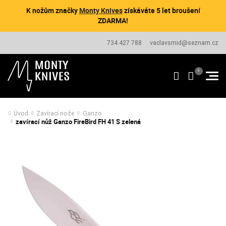
K nožům značky
Monty Knives
získáváte 5 let broušení
ZDARMA!
734 427 788
vaclavsmid@seznam.cz
Úvod
Zavírací nože
Ganzo
zavírací nůž Ganzo FireBird FH 41 S zelená