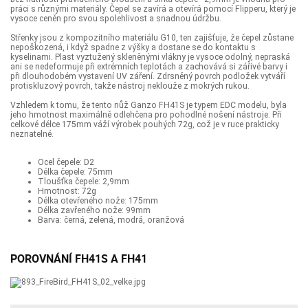
práci s různými materiály. Čepel se zavírá a otevírá pomocí Flipperu, který je
vysoce ceněn pro svou spolehlivost a snadnou údržbu.
Střenky jsou z kompozitního materiálu G10, ten zajišťuje, že čepel zůstane
nepoškozená, i když spadne z výšky a dostane se do kontaktu s
kyselinami. Plast vyztužený skleněnými vlákny je vysoce odolný, nepraská
ani se nedeformuje při extrémních teplotách a zachovává si zářivé barvy i
při dlouhodobém vystavení UV záření. Zdrsněný povrch podložek vytváří
protiskluzový povrch, takže nástroj neklouže z mokrých rukou.
Vzhledem k tomu, že tento nůž Ganzo FH41S je typem EDC modelu, byla
jeho hmotnost maximálně odlehčena pro pohodlné nošení nástroje. Při
celkové délce 175mm váží výrobek pouhých 72g, což je v ruce prakticky
neznatelné.
Ocel čepele: D2
Délka čepele: 75mm
Tloušťka čepele: 2,9mm
Hmotnost: 72g
Délka otevřeného nože: 175mm
Délka zavřeného nože: 99mm
Barva: černá, zelená, modrá, oranžová
POROVNÁNÍ FH41S A FH41