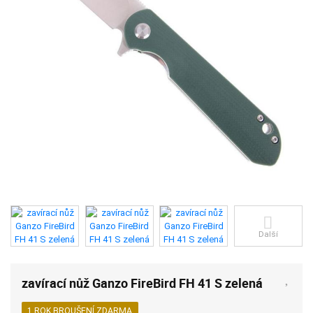
Další
zavírací nůž Ganzo FireBird FH 41 S zelená
1 ROK BROUŠENÍ ZDARMA