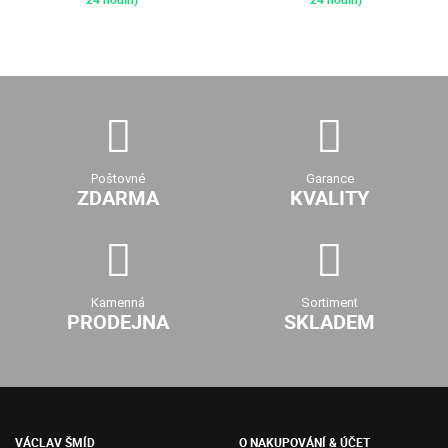
Poštovné
Garance
ZDARMA
KVALITY
Kamenná
Sortiment
PRODEJNA
SKLADEM
VÁCLAV ŠMÍD
O NAKUPOVÁNÍ & ÚČET