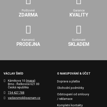
Poštovné
Garance
ZDARMA
KVALITY
Kamenná
Sortiment
PRODEJNA
SKLADEM
VÁCLAV ŠMÍD
O NAKUPOVÁNÍ & ÚČET
Kárnikova 10
(mapa)
Doprava a platba
Brno - Řečkovice 621 00
Česká republika
Obchodní podmínky
734 427 788
Odstoupení od smlouvy
vaclavsmid@seznam.cz
/ reklamace
Kompletní kontakty