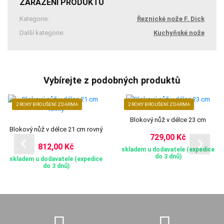
ZAŘAZENÍ PRODUKTU
Kategorie:
Řeznické nože F. Dick
Další kategorie:
Kuchyňské nože
Vybírejte z podobných produktů
2 ROKY BROUŠENÍ ZDARMA
2 ROKY BROUŠENÍ ZDARMA
Blokový nůž v délce 23 cm
Blokový nůž v délce 21 cm rovný
729,00 Kč
812,00 Kč
skladem u dodavatele (expedice
do 3 dnů)
skladem u dodavatele (expedice
do 3 dnů)