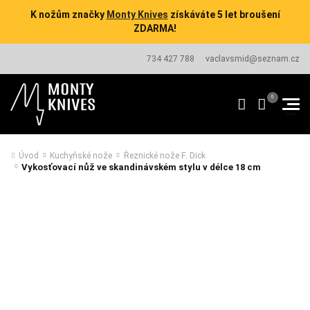
K nožům značky
Monty Knives
získáváte 5 let broušení
ZDARMA!
734 427 788
vaclavsmid@seznam.cz
Úvod
Kuchyňské nože
Řeznické nože F. Dick
Vykosťovací nůž ve skandinávském stylu v délce 18 cm