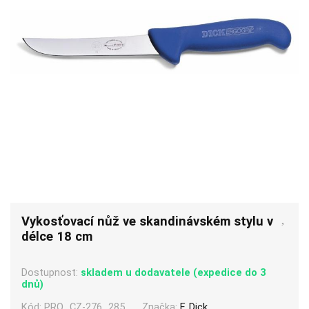
Vykosťovací nůž ve skandinávském stylu v
délce 18 cm
Dostupnost:
skladem u dodavatele (expedice do 3
dnů)
Kód:
PRO_CZ-276_285
Značka:
F. Dick