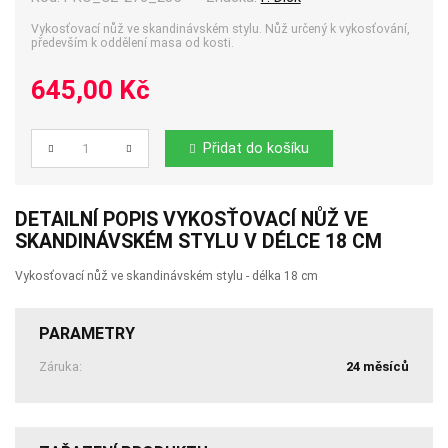
Vykosťovací nůž ve skandinávském stylu. Nůž určený k vykosťování,
především k oddělení masa od kosti.
645,00 Kč
Přidat do košíku
Počet
DETAILNÍ POPIS VYKOSŤOVACÍ NŮŽ VE
SKANDINÁVSKÉM STYLU V DÉLCE 18 CM
Vykosťovací nůž ve skandinávském stylu - délka 18 cm
PARAMETRY
Záruka:
24 měsíců