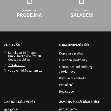
Kamenná
Sortiment
PRODEJNA
SKLADEM
VÁCLAV ŠMÍD
O NAKUPOVÁNÍ & ÚČET
Kárnikova 10
(mapa)
Doprava a platba
Brno - Řečkovice 621 00
Česká republika
Obchodní podmínky
734 427 788
Odstoupení od smlouvy
vaclavsmid@seznam.cz
/ reklamace
Kompletní kontakty
Přihlášení
Registrace
CO BYSTE MĚLI VĚDĚT
JSME NA SOCIÁLNÍCH SÍTÍCH
připravujeme
Náš příběh