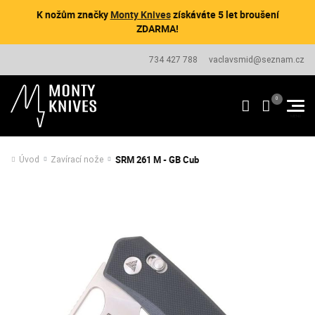
K nožům značky
Monty Knives
získáváte 5 let broušení
ZDARMA!
734 427 788
vaclavsmid@seznam.cz
SRM 261 M - GB Cub
Úvod
Zavírací nože