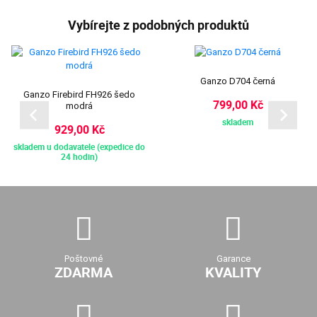
Vybírejte z podobných produktů
Ganzo D704 černá
Ganzo Firebird FH926 šedo
799,00 Kč
modrá
skladem
929,00 Kč
skladem u dodavatele (expedice do
24 hodin)
Poštovné
Garance
ZDARMA
KVALITY