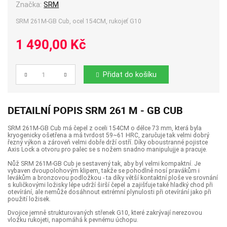
Značka:
SRM
SRM 261M-GB Cub, ocel 154CM, rukojeť G10
1 490,00 Kč
Přidat do košíku
Počet
DETAILNÍ POPIS SRM 261 M - GB CUB
SRM 261M-GB Cub má čepel z oceli 154CM o délce 73 mm, která byla
kryogenicky ošetřena a má tvrdost 59~61 HRC, zaručuje tak velmi dobrý
řezný výkon a zároveň velmi dobře drží ostří. Díky oboustranné pojistce
Axis Lock a otvoru pro palec se s nožem snadno manipulujje a pracuje.
Nůž SRM 261M-GB Cub je sestavený tak, aby byl velmi kompaktní. Je
vybaven dvoupolohovým klipem, takže se pohodlně nosí pravákům i
levákům a bronzovou podložkou - ta díky větší kontaktní ploše ve srovnání
s kuličkovými ložisky lépe udrží širší čepel a zajišťuje také hladký chod při
otevírání, ale nemůže dosáhnout extrémní plynulosti při otevírání jako při
použití ložisek.
Dvojice jemně strukturovaných střenek G10, které zakrývají nerezovou
vložku rukojeti, napomáhá k pevnému úchopu.