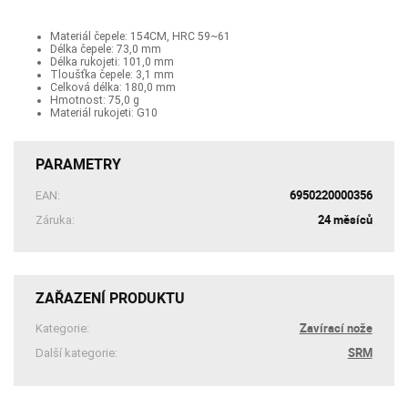
Materiál čepele: 154CM, HRC 59~61
Délka čepele: 73,0 mm
Délka rukojeti: 101,0 mm
Tloušťka čepele: 3,1 mm
Celková délka: 180,0 mm
Hmotnost: 75,0 g
Materiál rukojeti: G10
PARAMETRY
6950220000356
EAN:
24 měsíců
Záruka:
ZAŘAZENÍ PRODUKTU
Zavírací nože
Kategorie:
SRM
Další kategorie: