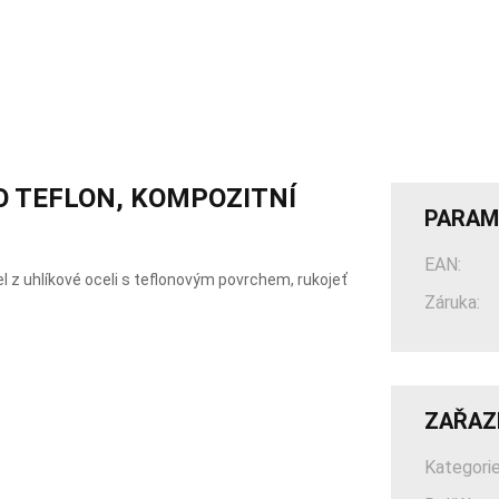
O TEFLON, KOMPOZITNÍ
PARAM
EAN:
l z uhlíkové oceli s teflonovým povrchem, rukojeť
Záruka:
ZAŘAZ
Kategorie