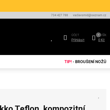
734 427 788
vaclavsmid@seznam.cz
ÚČET
KOŠÍK
Přihlásit
0 Kč
TIP!
- BROUŠENÍ NOŽŮ
ko Teflon, kompozitní