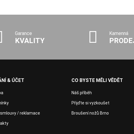
Garance
Kamenná
KVALITY
PRODE
NÍ & ÚČET
CO BYSTE MĚLI VĚDĚT
ba
Náš příběh
ínky
Přijďte si vyzkoušet
 smlouvy / reklamace
Broušení nožů Brno
takty