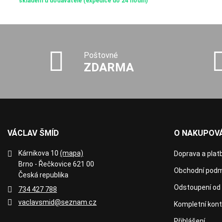
skladem u dodavatele (expedice do 24 hodin)
Poštovné
ZDARMA
VÁCLAV ŠMÍD
O NAKUPOVÁ
Kárnikova 10
(mapa)
Doprava a plat
Brno - Řečkovice 621 00
Obchodní podm
Česká republika
Odstoupení od
734 427 788
vaclavsmid@seznam.cz
Kompletní kon
Přihlášení