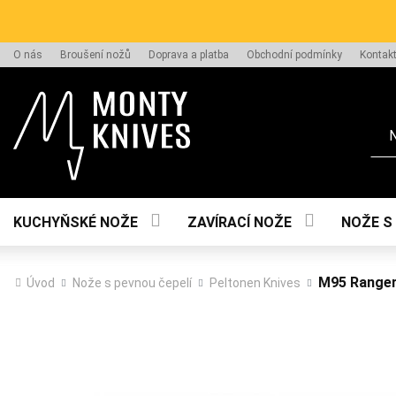
O nás
Broušení nožů
Doprava a platba
Obchodní podmínky
Kontak
Hle
KUCHYŇSKÉ NOŽE
ZAVÍRACÍ NOŽE
NOŽE S
M95 Ranger
Úvod
Nože s pevnou čepelí
Peltonen Knives