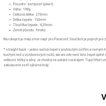
Pouzdro : kompozit (plast)
Váha : 198g
Celková délka : 273mm
Délka čepele : 150mm
Tloušťka čepele : 4,25mm
Země původu : Finsko
Na rukojeti je malý otvor např. pro Paracord. Součástí je popruh pro
* straight back – jedno-sečná čepel s prohnutým ostřím a rovným h
kuchyni než u outdoorových nožů, ale ani zde není tato čepel úplně o
velikosti těžký a silný. Je vhodný na sekání i na krájení. Tupý hřbet 
zakulacené ostří výborně krájí..
V