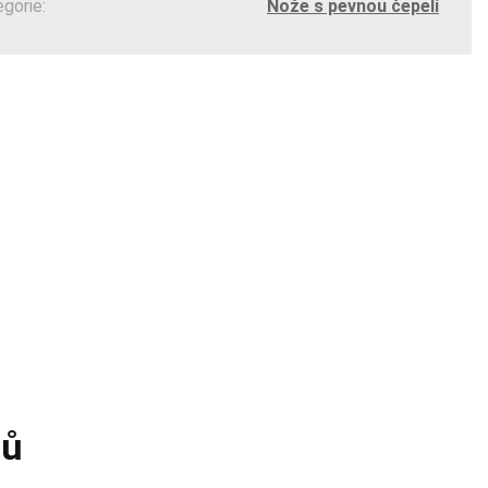
egorie:
Nože s pevnou čepelí
tů