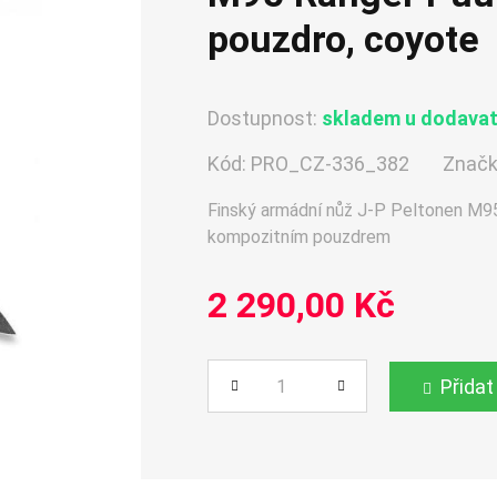
pouzdro, coyote
Dostupnost:
skladem u dodavate
Kód:
PRO_CZ-336_382
Značk
Finský armádní nůž J-P Peltonen M95
kompozitním pouzdrem
2 290,00 Kč
Přidat
Počet