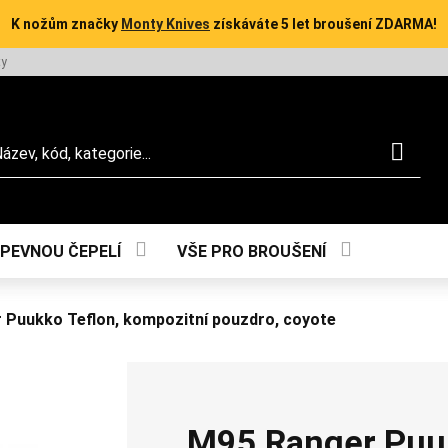
K nožům značky
Monty Knives
získáváte 5 let broušení ZDARMA!
ty
dat
 PEVNOU ČEPELÍ
VŠE PRO BROUŠENÍ
 Puukko Teflon, kompozitní pouzdro, coyote
M95 Ranger Puuk