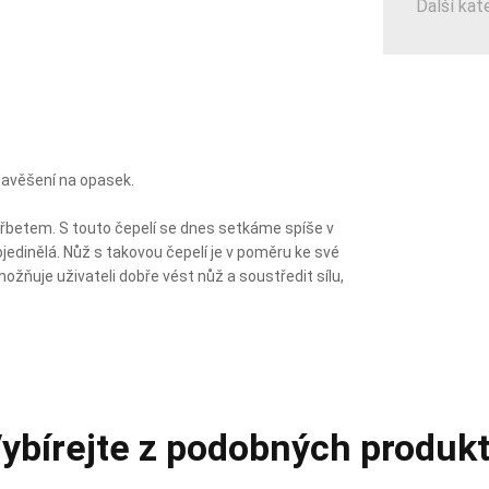
Další kat
 zavěšení na opasek.
řbetem. S touto čepelí se dnes setkáme spíše v
jedinělá. Nůž s takovou čepelí je v poměru ke své
umožňuje uživateli dobře vést nůž a soustředit sílu,
ybírejte z podobných produk