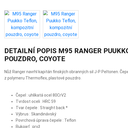
DETAILNÍ POPIS M95 RANGER PUUKK
POUZDRO, COYOTE
Nůž Ranger navrhl kapitán finských obranných sil J-P Peltonen. Čepe
z polymeru Thermoflex, plastové pouzdro.
Čepel : uhlíkatá ocel 80CrV2
Tvrdost oceli : HRC 59
Tvar čepele : Straight back *
Výbrus : Skandinávský
Povrchová úprava čepele : Teflon
Rukojeť : pryž