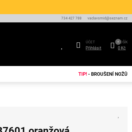
734 427 788
vaclavsmid@seznam.cz
ÚČET
KOŠÍK
Přihlásit
0 Kč
TIP!
- BROUŠENÍ NOŽŮ
FB7601 oranžová