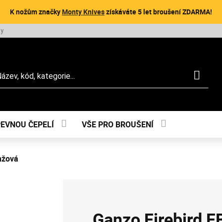
K nožům značky
Monty Knives
získáváte 5 let broušení ZDARMA!
ty
dat
PEVNOU ČEPELÍ
VŠE PRO BROUŠENÍ
nžová
Ganzo Firebird 