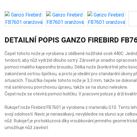
DETAILNÍ POPIS GANZO FIREBIRD FB
Čepel tohoto nože je vyrobena z oblíbené nožířské oceli 440C. Jed
tvrdostí, aby nůž vydržel dlouho ostrý. Zároveň je snadno opracova
pomocí malého kapesního brousku. Délka nože (konkrétně jeho kovové
zakončená ostrou špičkou, a proto je ideální pro standardní úkony při 
situacích. Tloušťka čepele tohoto nože je 3,3 mm, takže se dokonale 
má saténovou povrchovou úpravu, takže se na slunci neleskne.
Čepel nože se otevírá pomocí kolíčku. V pracovní poloze ji drží kvalitn
Rukojeť nože Firebird FB7601 je vyrobena z materiálu G10. Tento l
svojí odolností. Navíc je nenasákavý, nevybledne na slunci a je celko
nůž. Rukojeť je protiskluzová díky vroubkování jemného geometrickéh
umožňuje nůž zavěsit.