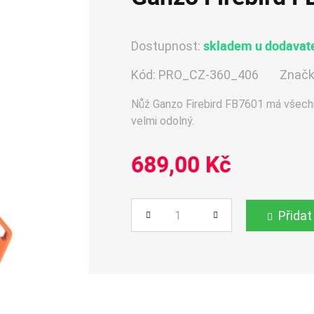
skladem u dodavate
Dostupnost:
Kód:
PRO_CZ-360_406
Značk
Nůž Ganzo Firebird FB7601 má všechn
velmi odolný.
689,00 Kč
Přidat
Počet