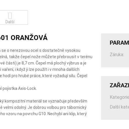
Další
7601 ORANŽOVÁ
PARAM
ná se o nerezovou ocel s dostatečně vysokou
Záruka:
telná, takže čepel nože můžete přebrousit v terénu
 části) je 8,7 cm. Čepel má plochý výbrus a je
vaření, i když ji lze použít i v mnoha dalších
hodí pro hrubé práce, které vyžadují sílu. Čepel
ZAŘAZ
í pojistka Axis-Lock.
Kategorie
ehký kompozitní materiál se vyznačuje především
Další kat
vě velmi odolný. Je dobrou volbou pro tábornický
o vzoru na povrchu G10. Nechybí ani klip, který