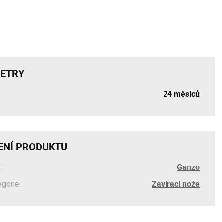
ETRY
24 měsíců
ENÍ PRODUKTU
Ganzo
:
Zavírací nože
egorie: