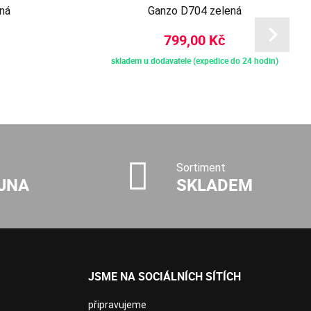
ná
Ganzo D704 zelená
799,00 Kč
skladem u dodavatele (expedice do 24 hodin)
Sortiment
JNA
SKLADEM
JSME NA SOCIÁLNÍCH SÍTÍCH
připravujeme