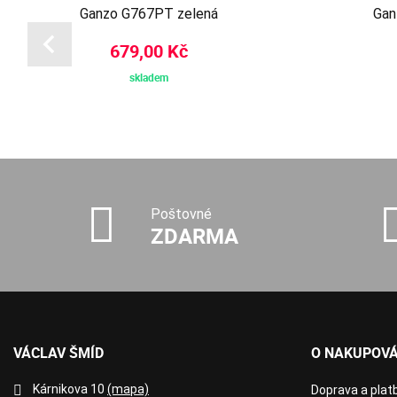
Ganzo G767PT zelená
Gan
679,00 Kč
skladem
Poštovné
ZDARMA
VÁCLAV ŠMÍD
O NAKUPOVÁ
Kárnikova 10
(mapa)
Doprava a plat