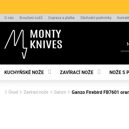
O nás
Broušení nožů
Doprava a platba
Obchodní podmínky
Kontak
Hle
KUCHYŇSKÉ NOŽE
ZAVÍRACÍ NOŽE
NOŽE S 
Ganzo Firebird FB7601 ora
Úvod
Zavírací nože
Ganzo