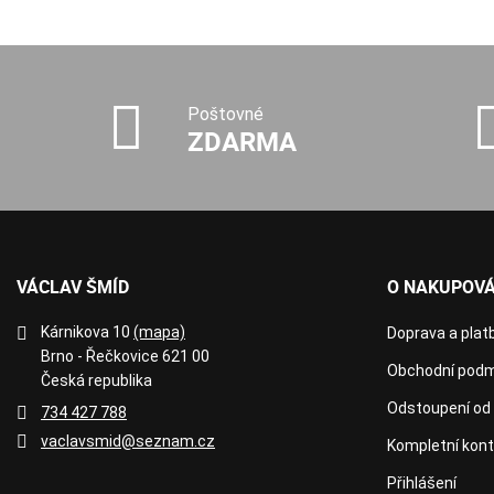
Poštovné
ZDARMA
VÁCLAV ŠMÍD
O NAKUPOVÁ
Kárnikova 10
(mapa)
Doprava a plat
Brno - Řečkovice 621 00
Obchodní podm
Česká republika
Odstoupení od
734 427 788
vaclavsmid@seznam.cz
Kompletní kon
Přihlášení