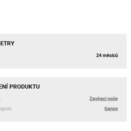
ETRY
24 měsíců
ENÍ PRODUKTU
Zavírací nože
:
Ganzo
egorie: