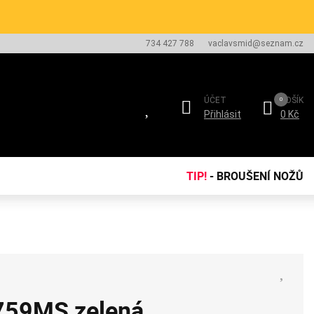
734 427 788
vaclavsmid@seznam.cz
ÚČET
KOŠÍK
Přihlásit
0 Kč
TIP!
- BROUŠENÍ NOŽŮ
F759MS zelená