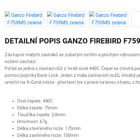
DETAILNÍ POPIS GANZO FIREBIRD F7
Zástupce malých zavíráků se zubatým ostřím a plochým výbrusem pro 
nožem zachází.
Pořád se jedná o zavírací nůž z tvrdé oceli 440C. Čepel se otevírá po
pomocí pojistky Back-Lock. Jeden z mála zavíracích nožů, vhodný jak 
umístit na 4 různá místa - přestavit lze z pravé na levou stranu, z ho
Ocel čepele: 440C
Délka čepele: 75mm
Tloušťka čepele: 2,8mm
Hmotnost: 67g
Délka otevřeného nože: 175mm
Délka zavřeného nože: 100mm