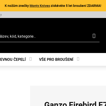
K nožům značky
Monty Knives
získáváte 5 let broušení ZDARMA!
ty
dat
PEVNOU ČEPELÍ
VŠE PRO BROUŠENÍ
Ganzo Firebird 