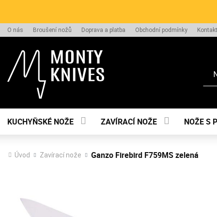
O nás
Broušení nožů
Doprava a platba
Obchodní podmínky
Kontak
Hle
KUCHYŇSKÉ NOŽE
ZAVÍRACÍ NOŽE
NOŽE S 
Ganzo Firebird F759MS zelená
Úvod
Zavírací nože