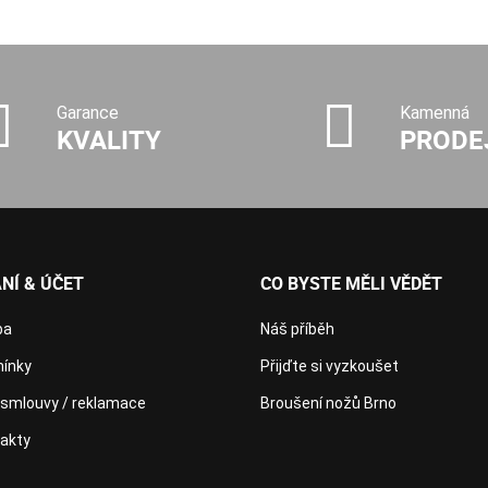
Garance
Kamenná
KVALITY
PRODE
NÍ & ÚČET
CO BYSTE MĚLI VĚDĚT
ba
Náš příběh
ínky
Přijďte si vyzkoušet
 smlouvy / reklamace
Broušení nožů Brno
takty