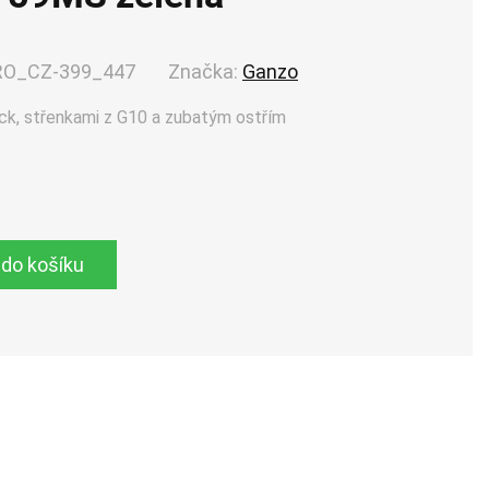
RO_CZ-399_447
Značka:
Ganzo
ck, střenkami z G10 a zubatým ostřím
 do košíku