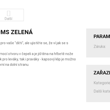
Další
59MS ZELENÁ
PARAM
vaše "děti", ale ujistěte se, že ví jak se s
Záruka:
mocí otvoru v čepeli a je jištěna na hřbetě nože
pro leváky, tak i praváky - kapsový klip je možno
rní na dolní stranu.
ZAŘAZ
Kategorie
Další kat