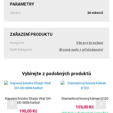
PARAMETRY
Záruka:
24 měsíců
ZAŘAZENÍ PRODUKTU
Kategorie:
Vše pro broušení
Další kategorie:
Brusné sady + příslušenství
Vybírejte z podobných produktů
Kapesní bruska Sharpi Vital SH-
Diamantový brusný kámen D120
OD-0006 karbid
159,00 Kč
190,00 Kč