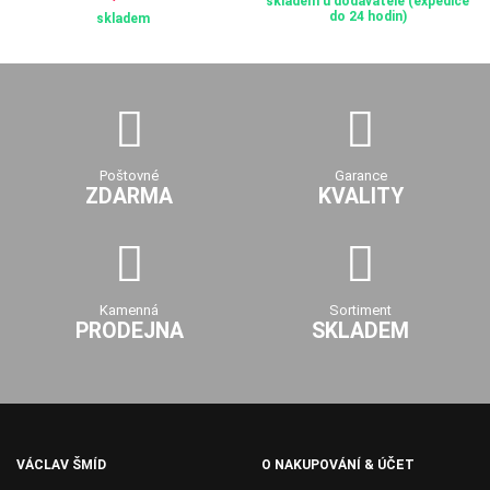
skladem u dodavatele (expedice
do 24 hodin)
skladem
Poštovné
Garance
ZDARMA
KVALITY
Kamenná
Sortiment
PRODEJNA
SKLADEM
VÁCLAV ŠMÍD
O NAKUPOVÁNÍ & ÚČET