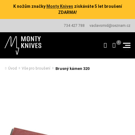
K nožům značky
Monty Knives
získáváte 5 let broušení
ZDARMA!
734 427 788
vaclavsmid@seznam.cz
Brusný kámen 320
Úvod
Vše pro broušení