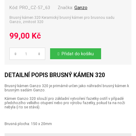
Kód:
PRO_CZ-57_63
Značka:
Ganzo
Brusný kámen 320 Keramický brusný kámen pro brusnou sadu
Ganzo, zrnitost 320
99,00 Kč
Přidat do košíku
Počet
DETAILNÍ POPIS BRUSNÝ KÁMEN 320
Brusný kámen Ganzo 320 je primárně určen jako náhradní brusný kámen k
brusným sadám Ganzo.
Kámen Ganzo 320 slouží pro základní vytvoření fazetky ostří v případě
předchozího velkého otupení nebo pro výrobu fazetky, pokud ta na noži
nebyla (i to se stává).
Brusná plocha: 150 x 20mm